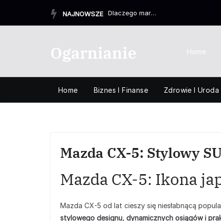
Przejdź
Dlaczego marka Orbea jest ceniona przez rowerzystów
NAJNOWSZE
do
treści
Ogarnianie
Home
Home
Biznes I Finanse
Zdrowie I Uroda
Mazda CX-5: Stylowy SU
Mazda CX-5: Ikona ja
Mazda CX-5 od lat cieszy się niesłabnącą popul
stylowego designu, dynamicznych osiągów i pra