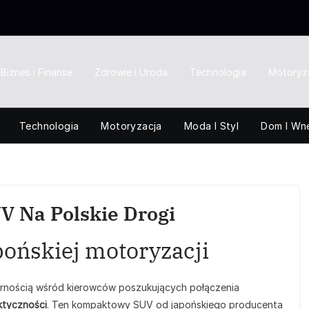
Biznes i Finanse
Zdrowie i Uroda
Technologia
Motoryz
Technologia
Motoryzacja
Moda I Styl
Dom I Wn
V Na Polskie Drogi
pońskiej motoryzacji
arnością wśród kierowców poszukujących połączenia
ktyczności
. Ten kompaktowy SUV od japońskiego producenta