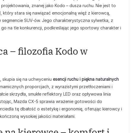
ii projektowania, znanej jako Kodo – dusza ruchu. Nie jest to
d, który stara się nawiązać emocjonalną więź z kierowcą,
w segmencie SUV-ów. Jego charakterystyczna sylwetka, z
go na tle konkurencji, podkreślając jego sportowy charakter i
a – filozofia Kodo w
, skupia się na uchwyceniu
esencji ruchu i piękna naturalnych
ynamicznych proporcjach, z wyrazistymi przetłoczeniami i
ałcie skrzydła, smukłe reflektory LED oraz opływowa linia
 stojąc, Mazda CX-5 sprawia wrażenie gotowości do
iedla tę dbałość o estetykę i ergonomię, oferując kierowcy i
kończoną wysokiej jakości materiałami.
 na kierowcę – komfort i