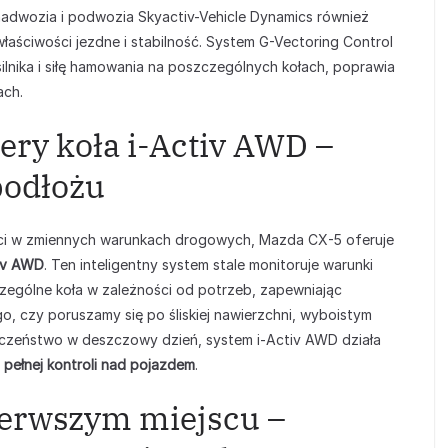
 nadwozia i podwozia Skyactiv-Vehicle Dynamics również
aściwości jezdne i stabilność. System G-Vectoring Control
silnika i siłę hamowania na poszczególnych kołach, poprawia
ach.
ery koła i-Activ AWD –
podłożu
ści w zmiennych warunkach drogowych, Mazda CX-5 oferuje
tiv AWD
. Ten inteligentny system stale monitoruje warunki
zególne koła w zależności od potrzeb, zapewniając
go, czy poruszamy się po śliskiej nawierzchni, wyboistym
eczeństwo w deszczowy dzień, system i-Activ AWD działa
e
pełnej kontroli nad pojazdem
.
ierwszym miejscu –