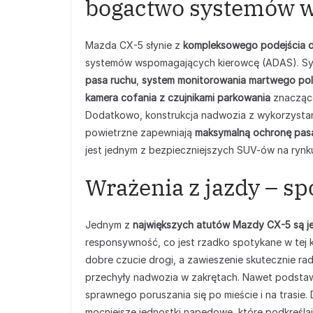
bogactwo systemów 
Mazda CX-5 słynie z
kompleksowego podejścia 
systemów wspomagających kierowcę (ADAS). Sys
pasa ruchu
,
system monitorowania martwego po
kamera cofania z czujnikami parkowania
znacząc
Dodatkowo, konstrukcja nadwozia z wykorzystani
powietrzne zapewniają
maksymalną ochronę pas
jest jednym z bezpieczniejszych SUV-ów na rynk
Wrażenia z jazdy – s
Jednym z
największych atutów Mazdy CX-5 są je
responsywność, co jest rzadko spotykane w tej k
dobre czucie drogi, a zawieszenie skutecznie rad
przechyły nadwozia w zakrętach. Nawet podstaw
sprawnego poruszania się po mieście i na trasie
mocniejsze jednostki napędowe, które podkreśla