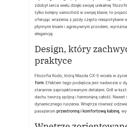
zdobył serca wielu dzięki swojej unikalnej filozof
tylko kolejny samochód w swojej klasie; to pojaz
oferując wrażenia z jazdy często niespotykane 
płynnymi liniami i agresywnym przodem, wyróżnia 
elegancję.
Design, który zachwyc
praktyce
Filozofia Kodo, którą Mazda CX-5 wciela w życie
form
. Efektem tego podejścia jest nadwozie o d
starannie zaprojektowanymi detalami. Grill w kszt
dachu tworzą spójną i harmonijną całość. Nawet
dynamicznego ruszenia. Wnętrze również odzwierc
pasażerom
przestronną i komfortową kabinę
, wy
Wnętrze zorientowane