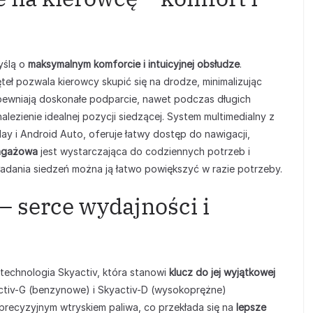
yślą o
maksymalnym komforcie i intuicyjnej obsłudze
.
eł pozwala kierowcy skupić się na drodze, minimalizując
pewniają doskonałe podparcie, nawet podczas długich
alezienie idealnej pozycji siedzącej. System multimedialny z
y i Android Auto, oferuje łatwy dostęp do nawigacji,
bagażowa
jest wystarczająca do codziennych potrzeb i
adania siedzeń można ją łatwo powiększyć w razie potrzeby.
– serce wydajności i
echnologia Skyactiv, która stanowi
klucz do jej wyjątkowej
yactiv-G (benzynowe) i Skyactiv-D (wysokoprężne)
 precyzyjnym wtryskiem paliwa, co przekłada się na
lepsze