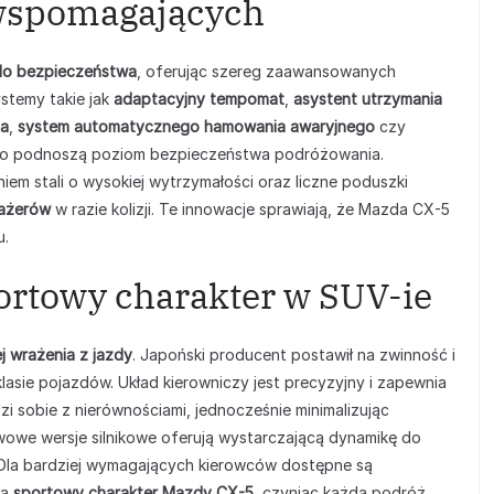
wspomagających
do bezpieczeństwa
, oferując szereg zaawansowanych
temy takie jak
adaptacyjny tempomat
,
asystent utrzymania
la
,
system automatycznego hamowania awaryjnego
czy
o podnoszą poziom bezpieczeństwa podróżowania.
em stali o wysokiej wytrzymałości oraz liczne poduszki
ażerów
w razie kolizji. Te innowacje sprawiają, że Mazda CX-5
u.
portowy charakter w SUV-ie
j wrażenia z jazdy
. Japoński producent postawił na zwinność i
lasie pojazdów. Układ kierowniczy jest precyzyjny i zapewnia
zi sobie z nierównościami, jednocześnie minimalizując
owe wersje silnikowe oferują wystarczającą dynamikę do
. Dla bardziej wymagających kierowców dostępne są
ją
sportowy charakter Mazdy CX-5
, czyniąc każdą podróż