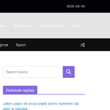
2026-08-06
acja
Moda i styl
Dom i Wnętrze
Sport
ętrze
Sport
Szukaj
Ostatnie wpisy
Jakie części do przyczepki warto wymienić lub
mieć w zapasie