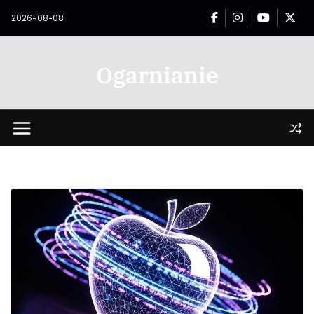
Przejdź
2026-08-08
do
treści
Ogarnianie