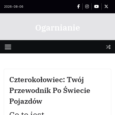
Przejdź
2026-08-06
do
treści
Ogarnianie
Czterokołowiec: Twój
Przewodnik Po Świecie
Pojazdów
Co to jest