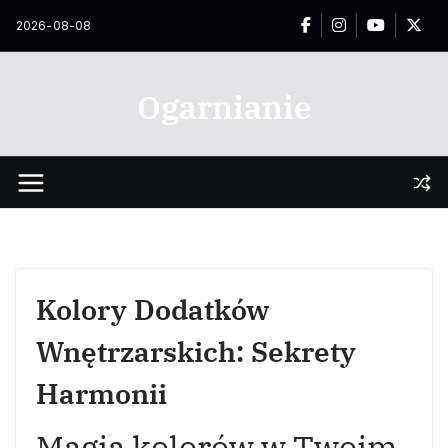
Przejdź
2026-08-08
do
treści
Ogarnianie
Kolory Dodatków
Wnętrzarskich: Sekrety
Harmonii
Magia kolorów w Twoim