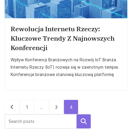
Rewolucja Internetu Rzeczy:
Kluczowe Trendy Z Najnowszych
Konferencji
Wpływ Konferencji Branżowych na Rozwój IoT Branża
Internetu Rzeczy (IoT) rozwija się w zawrotnym tempie.
Konferencje branżowe stanowią kluczową platformę
Stronicowanie
1
…
3
4
wpisów
Szukaj