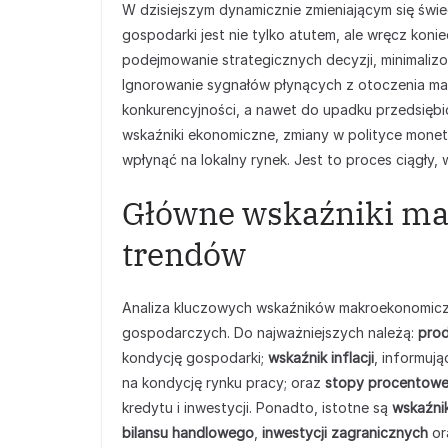
W dzisiejszym dynamicznie zmieniającym się świe
gospodarki jest nie tylko atutem, ale wręcz koni
podejmowanie strategicznych decyzji, minimalizo
Ignorowanie sygnałów płynących z otoczenia m
konkurencyjności, a nawet do upadku przedsiębio
wskaźniki ekonomiczne, zmiany w polityce monetar
wpłynąć na lokalny rynek. Jest to proces ciągły,
Główne wskaźniki ma
trendów
Analiza kluczowych wskaźników makroekonomicz
gospodarczych. Do najważniejszych należą:
prod
kondycję gospodarki;
wskaźnik inflacji
, informują
na kondycję rynku pracy; oraz
stopy procentow
kredytu i inwestycji. Ponadto, istotne są
wskaźni
bilansu handlowego
,
inwestycji zagranicznych
or