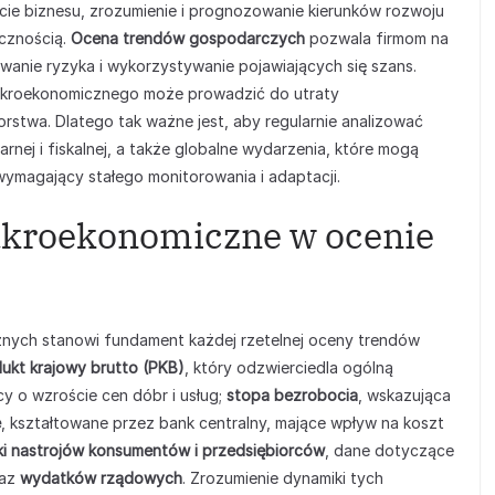
cie biznesu, zrozumienie i prognozowanie kierunków rozwoju
ecznością.
Ocena trendów gospodarczych
pozwala firmom na
wanie ryzyka i wykorzystywanie pojawiających się szans.
akroekonomicznego może prowadzić do utraty
rstwa. Dlatego tak ważne jest, aby regularnie analizować
nej i fiskalnej, a także globalne wydarzenia, które mogą
 wymagający stałego monitorowania i adaptacji.
kroekonomiczne w ocenie
nych stanowi fundament każdej rzetelnej oceny trendów
ukt krajowy brutto (PKB)
, który odzwierciedla ogólną
cy o wzroście cen dóbr i usług;
stopa bezrobocia
, wskazująca
e
, kształtowane przez bank centralny, mające wpływ na koszt
ki nastrojów konsumentów i przedsiębiorców
, dane dotyczące
az
wydatków rządowych
. Zrozumienie dynamiki tych