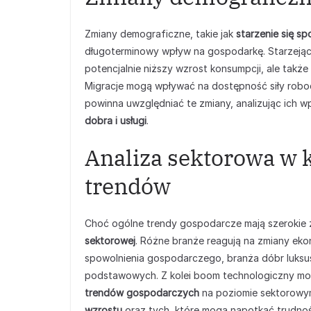
Zmiany demograficzne, takie jak
starzenie się s
długoterminowy wpływ na gospodarkę. Starzejące
potencjalnie niższy wzrost konsumpcji, ale takż
Migracje mogą wpływać na dostępność siły robocz
powinna uwzględniać te zmiany, analizując ich 
dobra i usługi
.
Analiza sektorowa w 
trendów
Choć ogólne trendy gospodarcze mają szerokie 
sektorowej
. Różne branże reagują na zmiany ek
spowolnienia gospodarczego, branża dóbr luksus
podstawowych. Z kolei boom technologiczny może
trendów gospodarczych
na poziomie sektorowy
wzrostu
oraz tych, które mogą napotkać trudnoś