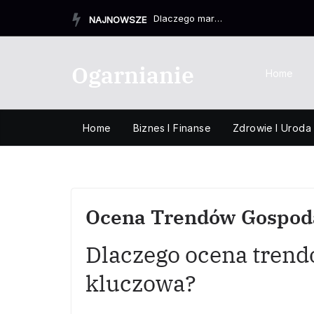
Przejdź
Dlaczego marka Orbea jest ceniona przez rowerzystów
NAJNOWSZE
do
treści
Ogarnianie
Home
Home
Biznes I Finanse
Zdrowie I Uroda
Ocena Trendów Gospoda
Dlaczego ocena trend
kluczowa?