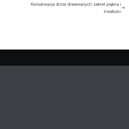
Konserwacja drzwi drewnianych: sekret piękna i
trwałości