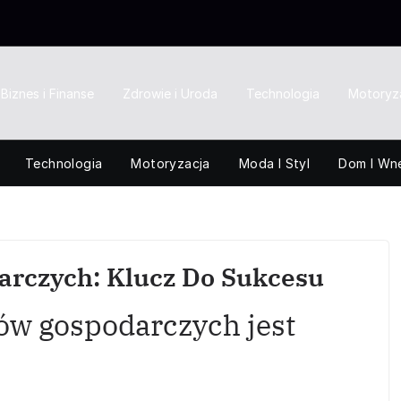
Biznes i Finanse
Zdrowie i Uroda
Technologia
Motoryz
Technologia
Motoryzacja
Moda I Styl
Dom I Wn
rczych: Klucz Do Sukcesu
ów gospodarczych jest