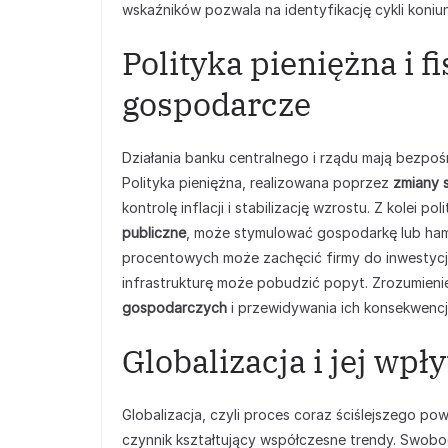
wskaźników pozwala na identyfikację cykli koniu
Polityka pieniężna i f
gospodarcze
Działania banku centralnego i rządu mają bezpo
Polityka pieniężna, realizowana poprzez
zmiany 
kontrolę inflacji i stabilizację wzrostu. Z kolei po
publiczne
, może stymulować gospodarkę lub ham
procentowych może zachęcić firmy do inwestycj
infrastrukturę może pobudzić popyt. Zrozumien
gospodarczych
i przewidywania ich konsekwencj
Globalizacja i jej wp
Globalizacja, czyli proces coraz ściślejszego p
czynnik kształtujący współczesne trendy. Swobod