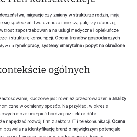
połeczeństwa
,
migracje
czy
zmiany w strukturze rodzin
, mają
 się społeczeństwo oznacza mniejszą pulę siły roboczej,
e wzrost zapotrzebowania na usługi medyczne i opiekuńcze.
ej i strukturę konsumpcji.
Ocena trendów gospodarczych
wpływ na
rynek pracy
,
systemy emerytalne
i
popyt na określone
kontekście ogólnych
zastosowanie, kluczowe jest również przeprowadzenie
analizy
onomiczne w odmienny sposób. Na przykład, w okresie
owych może ucierpieć bardziej niż sektor dóbr
 napędzać rozwój firm z sektora IT i telekomunikacji.
Ocena
m pozwala na
identyfikację branż o największym potencjale
ci, co jest nieocenione przy podejmowaniu decyzji