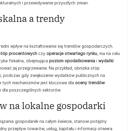
nkturalnych i przewidywanie przyszłych zmian.
iskalna a trendy
średni wpływ na kształtowanie się trendów gospodarczych.
stóp procentowych
czy
operacje otwartego rynku
, ma na celu
lityka fiskalna, obejmująca
poziom opodatkowania
i
wydatki
ować jej przegrzewanie. Na przykład, obniżka stóp
i, podczas gdy zwiększenie wydatków publicznych na
ie tych mechanizmów jest kluczowe dla
oceny trendów
i dla poszczególnych sektorów.
ływ na lokalne gospodarki
owiązania gospodarek na całym świecie, stanowi potężny
ny przepływ towarów, usług, kapitału i informacji otwiera