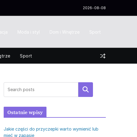
2026-08-08
acja
Moda i styl
Dom i Wnętrze
Sport
ętrze
Sport
Szukaj
Ostatnie wpisy
Jakie części do przyczepki warto wymienić lub
mieć w zapasie