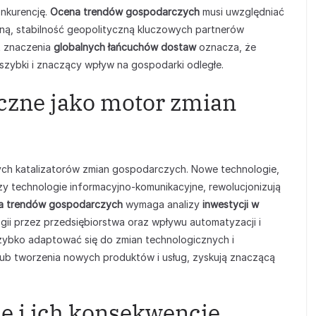
onkurencję.
Ocena trendów gospodarczych
musi uwzględniać
ną, stabilność geopolityczną kluczowych partnerów
t znaczenia
globalnych łańcuchów dostaw
oznacza, że
szybki i znaczący wpływ na gospodarki odległe.
czne jako motor zmian
szych katalizatorów zmian gospodarczych. Nowe technologie,
 czy technologie informacyjno-komunikacyjne, rewolucjonizują
a trendów gospodarczych
wymaga analizy
inwestycji w
gii przez przedsiębiorstwa oraz wpływu automatyzacji i
 szybko adaptować się do zmian technologicznych i
lub tworzenia nowych produktów i usług, zyskują znaczącą
e i ich konsekwencje